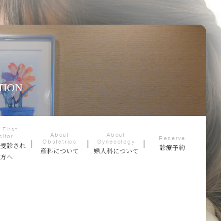
TION
 First
About
About
sitor
Reserve
Obstetrics
Gynecology
て受診され
診療予約
産科について
婦人科について
る方へ