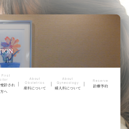
TION
 First
About
About
sitor
Reserve
Obstetrics
Gynecology
て受診され
診療予約
産科について
婦人科について
る方へ