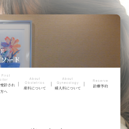
DE
ピソード
 First
About
About
sitor
Reserve
Obstetrics
Gynecology
て受診され
診療予約
産科について
婦人科について
る方へ