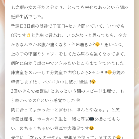
も念願の女の子だと分かり、とっても幸せなあっという間の
妊婦生活でした。
予定日3日前の健診で子官口4センチ聞いていて、いつでも
OKです
と先生に言われ、いつかな～と思ってたら、夕方
からなんだかお腹が痛くなり…?!陣痛きた?
と思いつつ、
上の子の準備やシャワーをしてたら痛みも強くなってきて、
病院に向かう車の中でいきみたいところまできていました。
陣痛室をスルーして分娩室で内診したら8センチ!!
分娩の
準備します!と、バタバタ中に破水!!全開!!
2回いきんで娘誕生!!とあっという間のスピード出産で、も
う終わったの!?という感覚でした 笑
間に合ってよかったーと言われ、ほんとやなぁ。。と笑
今回は産後、ホーカベ先生と一緒に写真
を撮ってもら
い、めちゃくちゃいい写真で大満足です
先生に 「次も女の子やわ。来年また待っていますので
」