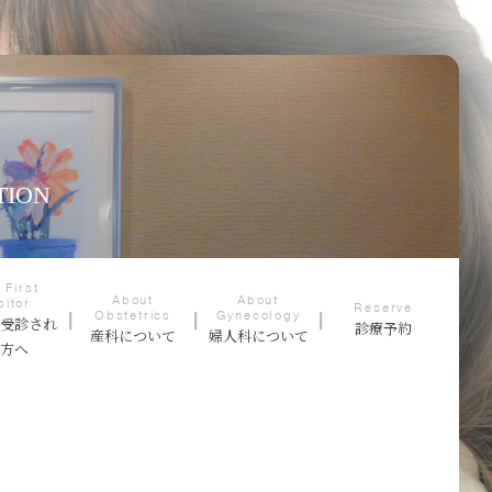
TION
 First
About
About
sitor
Reserve
Obstetrics
Gynecology
て受診され
診療予約
産科について
婦人科について
る方へ