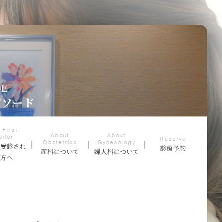
DE
ピソード
 First
About
About
sitor
Reserve
Obstetrics
Gynecology
て受診され
診療予約
産科について
婦人科について
る方へ