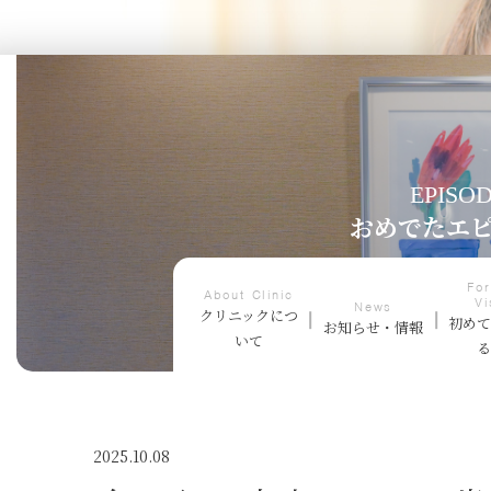
EPISO
おめでたエ
For
About Clinic
Vi
News
クリニックにつ
初め
お知らせ・情報
いて
2025.10.08