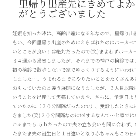
里帰り出産先にきめてよか
がとうございました
妊娠を知った時は、高齢出産になる年なので、里帰り出
もい、今回里帰り出産のためにえらばれたのはホーカベ
いところが良い！は絶対だったので(笑)まよわずホーカ
３４週から帰省しましたが、それまでの神戸の検診では
初の検診で散歩しないで家でゆっくりするようにいわれ
しました…。うまれるまでにやりたいことをたくさんあ
おもっていたのと違う展開になりましたが、２人目以降
いうことを出産して実感しています、さらに、予定日よ
ていたのに（２０分間隔だったので）、受診したときに
きました(笑)２０分間隔なのにtelするなんて…と家で
れるまで５.５ｈだったので夫の立ち会いも間に合わず
たまたま夫の誕生日と１日違いとなり赤ちゃんもこの日