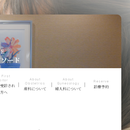
DE
ピソード
 First
About
About
sitor
Reserve
Obstetrics
Gynecology
て受診され
診療予約
産科について
婦人科について
る方へ