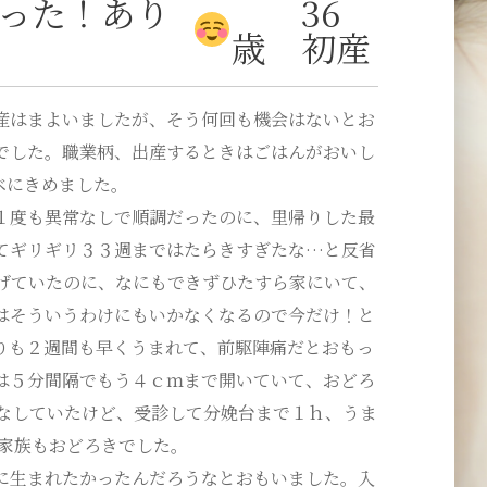
った！あり
36
歳 初産
産はまよいましたが、そう何回も機会はないとお
でした。職業柄、出産するときはごはんがおいし
ベにきめました。
１度も異常なしで順調だったのに、里帰りした最
てギリギリ３３週まではたらきすぎたな…と反省
げていたのに、なにもできずひたすら家にいて、
はそういうわけにもいかなくなるので今だけ！と
りも２週間も早くうまれて、前駆陣痛だとおもっ
は５分間隔でもう４ｃｍまで開いていて、おどろ
はなしていたけど、受診して分娩台まで１ｈ、うま
、家族もおどろきでした。
に生まれたかったんだろうなとおもいました。入